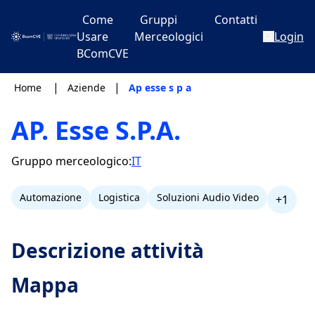
Come
Gruppi
Contatti
Usare
Merceologici
Login
BComCVE
|
|
Home
Aziende
Ap esse s p a
AP. Esse S.P.A.
Gruppo merceologico:
IT
Automazione
Logistica
Soluzioni Audio Video
+1
Descrizione attività
Mappa