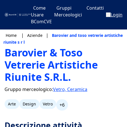
Come
Gruppi
Contatti
Usare
Merceologici
Login
BComCVE
|
|
Home
Aziende
Barovier and toso vetrerie artistiche
riunite s r l
Barovier & Toso
Vetrerie Artistiche
Riunite S.R.L.
Gruppo merceologico:
Vetro, Ceramica
Arte
Design
Vetro
+6
Descrizione attività