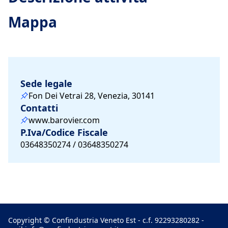
Mappa
Sede legale
Fon Dei Vetrai 28, Venezia, 30141
Contatti
www.barovier.com
P.Iva/Codice Fiscale
03648350274 / 03648350274
Copyright © Confindustria Veneto Est - c.f. 92293280282 -