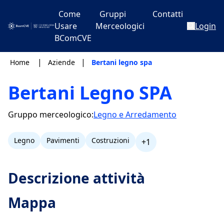
Come
Gruppi
Contatti
Usare
Merceologici
Login
BComCVE
|
|
Home
Aziende
Bertani legno spa
Bertani Legno SPA
Gruppo merceologico:
Legno e Arredamento
Legno
Pavimenti
Costruzioni
+1
Descrizione attività
Mappa