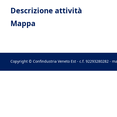
Descrizione attività
Mappa
Copyright © Confindustria Veneto Est - c.f. 92293280282 - ma