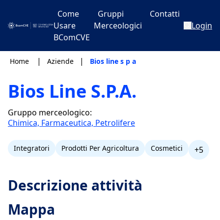
Come
Gruppi
Contatti
Usare
Merceologici
Login
BComCVE
|
|
Home
Aziende
Bios line s p a
Bios Line S.P.A.
Gruppo merceologico:
Chimica, Farmaceutica, Petrolifere
Integratori
Prodotti Per Agricoltura
Cosmetici
+5
Descrizione attività
Mappa