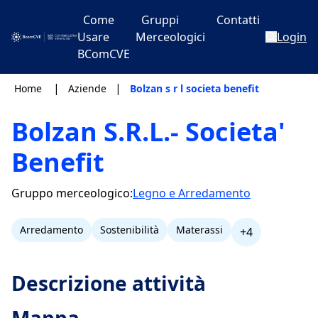
Come
Gruppi
Contatti
Usare
Merceologici
Login
BComCVE
|
|
Home
Aziende
Bolzan s r l societa benefit
Bolzan S.R.L.- Societa'
Benefit
Gruppo merceologico:
Legno e Arredamento
Arredamento
Sostenibilità
Materassi
+4
Descrizione attività