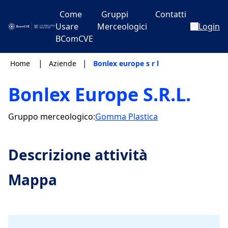
Come
Gruppi
Contatti
Usare
Merceologici
Login
BComCVE
|
|
Home
Aziende
Bonlex europe s r l
Bonlex Europe S.R.L.
Gruppo merceologico:
Gomma Plastica
Descrizione attività
Mappa