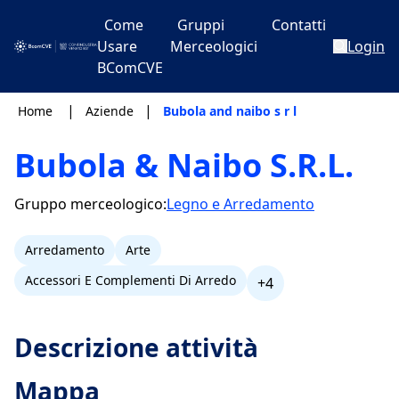
Come
Gruppi
Contatti
Usare
Merceologici
Login
BComCVE
|
|
Home
Aziende
Bubola and naibo s r l
Bubola & Naibo S.R.L.
Gruppo merceologico:
Legno e Arredamento
Arredamento
Arte
Accessori E Complementi Di Arredo
+4
Descrizione attività
Mappa