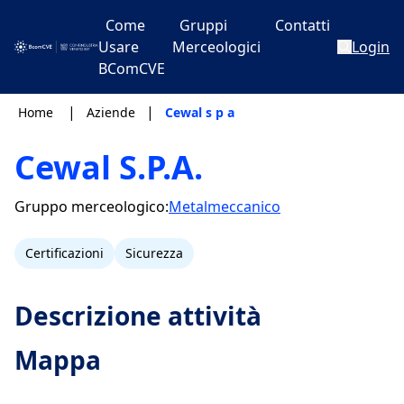
Come
Gruppi
Contatti
Usare
Merceologici
Login
BComCVE
|
|
Home
Aziende
Cewal s p a
Cewal S.P.A.
Gruppo merceologico:
Metalmeccanico
Certificazioni
Sicurezza
Descrizione attività
Mappa