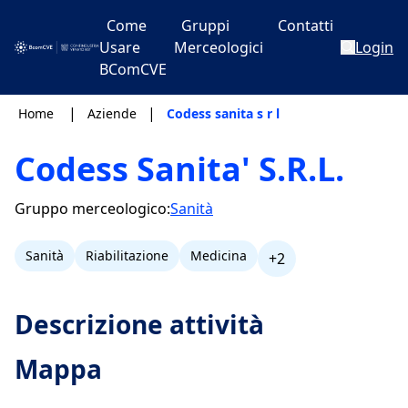
Come
Gruppi
Contatti
Usare
Merceologici
Login
BComCVE
|
|
Home
Aziende
Codess sanita s r l
Codess Sanita' S.R.L.
Gruppo merceologico:
Sanità
Sanità
Riabilitazione
Medicina
+2
Descrizione attività
Mappa