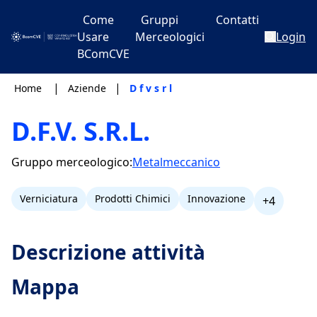
Come
Gruppi
Contatti
Usare
Merceologici
Login
BComCVE
|
|
Home
Aziende
D f v s r l
D.F.V. S.R.L.
Gruppo merceologico:
Metalmeccanico
Verniciatura
Prodotti Chimici
Innovazione
+4
Descrizione attività
Mappa