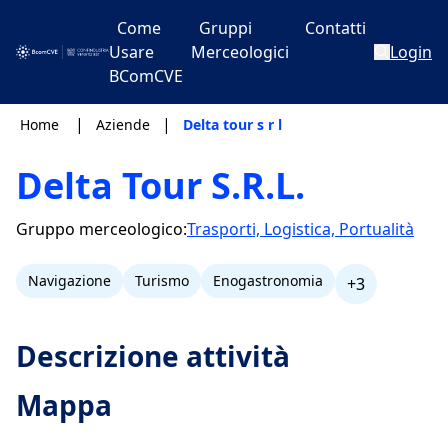
Come
Gruppi
Contatti
Usare
Merceologici
Login
BComCVE
|
|
Home
Aziende
Delta tour s r l
Delta Tour S.R.L.
Gruppo merceologico:
Trasporti, Logistica, Portualità
Navigazione
Turismo
Enogastronomia
+3
Descrizione attività
Mappa