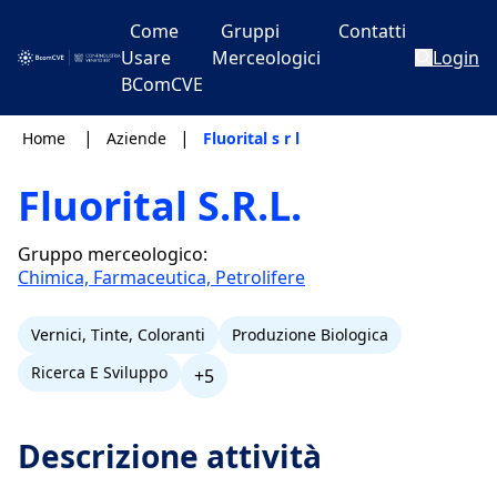
Come
Gruppi
Contatti
Usare
Merceologici
Login
BComCVE
|
|
Home
Aziende
Fluorital s r l
Fluorital S.R.L.
Gruppo merceologico:
Chimica, Farmaceutica, Petrolifere
Vernici, Tinte, Coloranti
Produzione Biologica
Ricerca E Sviluppo
+5
Descrizione attività