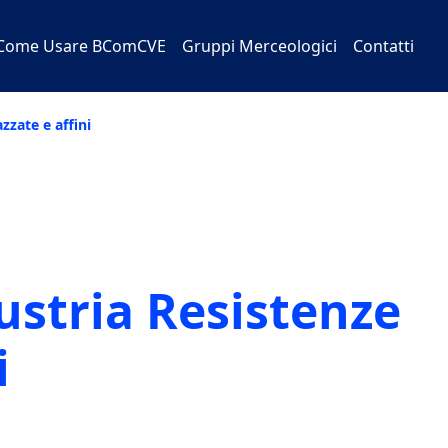
Come Usare BComCVE
Gruppi Merceologici
Contatti
azzate e affini
dustria Resistenze
i