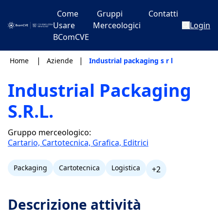
Come
Gruppi
Contatti
Usare
Merceologici
Login
BComCVE
|
|
Home
Aziende
Industrial packaging s r l
Industrial Packaging
S.R.L.
Gruppo merceologico:
Cartario, Cartotecnica, Grafica, Editrici
Packaging
Cartotecnica
Logistica
+2
Descrizione attività