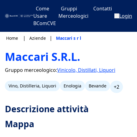
Come
Gruppi
Contatti
Usare
Merceologici
Login
BComCVE
|
|
Home
Aziende
Maccari s r l
Maccari S.R.L.
Gruppo merceologico:
Vinicolo, Distillati, Liquori
Vino, Distilleria, Liquori
Enologia
Bevande
+2
Descrizione attività
Mappa