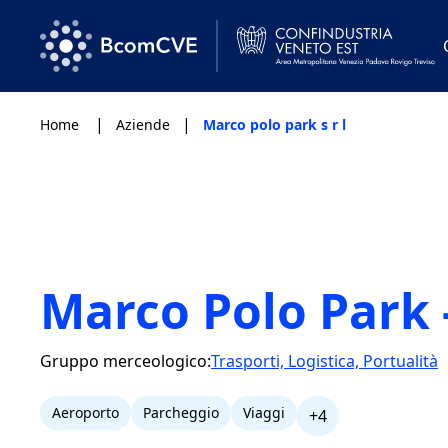
|
|
Home
Aziende
Marco polo park s r l
Marco Polo Park -
Gruppo merceologico:
Trasporti, Logistica, Portualità
Aeroporto
Parcheggio
Viaggi
+4