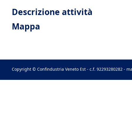
Descrizione attività
Mappa
Copyright © Confindustria Veneto Est - c.f. 92293280282 - ma