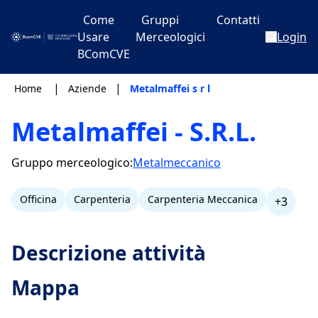
Come
Gruppi
Contatti
Usare
Merceologici
Login
BComCVE
|
|
Home
Aziende
Metalmaffei s r l
Metalmaffei - S.R.L.
Gruppo merceologico:
Metalmeccanico
Officina
Carpenteria
Carpenteria Meccanica
+3
Descrizione attività
Mappa