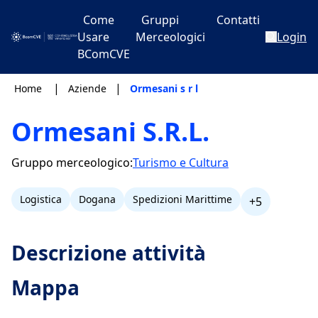
Come
Gruppi
Contatti
Usare
Merceologici
Login
BComCVE
|
|
Home
Aziende
Ormesani s r l
Ormesani S.R.L.
Gruppo merceologico:
Turismo e Cultura
Logistica
Dogana
Spedizioni Marittime
+5
Descrizione attività
Mappa