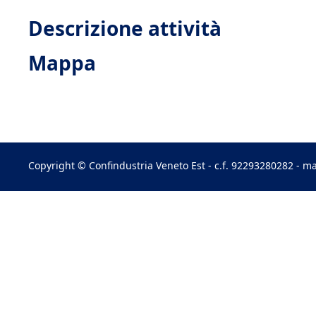
Descrizione attività
Mappa
Copyright © Confindustria Veneto Est - c.f. 92293280282 - ma