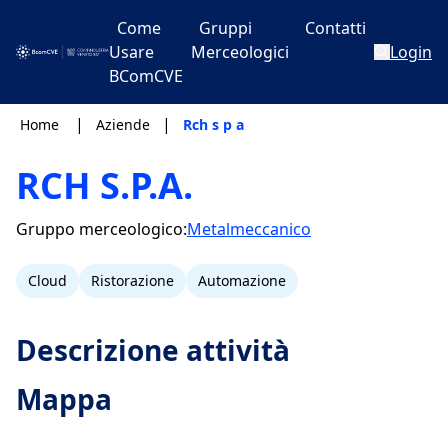
Come
Gruppi
Contatti
Usare
Merceologici
Login
BComCVE
|
|
Home
Aziende
Rch s p a
RCH S.P.A.
Gruppo merceologico:
Metalmeccanico
Cloud
Ristorazione
Automazione
Descrizione attività
Mappa