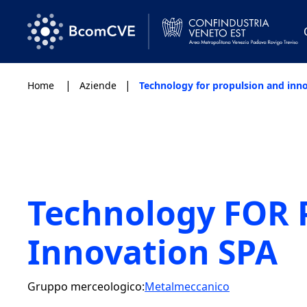
|
|
Home
Aziende
Technology for propulsion and inn
Technology FOR 
Innovation SPA
Gruppo merceologico:
Metalmeccanico