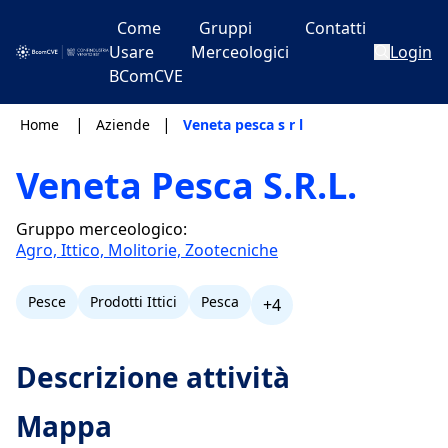
Come
Gruppi
Contatti
Usare
Merceologici
Login
BComCVE
|
|
Home
Aziende
Veneta pesca s r l
Veneta Pesca S.R.L.
Gruppo merceologico:
Agro, Ittico, Molitorie, Zootecniche
Pesce
Prodotti Ittici
Pesca
+4
Descrizione attività
Mappa