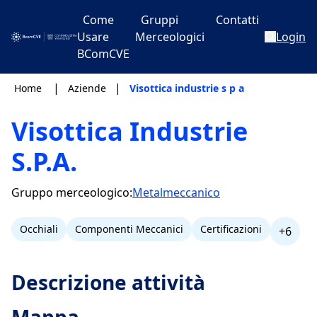
Come
Gruppi
Contatti
Usare
Merceologici
Login
BComCVE
|
|
Home
Aziende
Visottica industrie s p a
Visottica Industrie
S.P.A.
Gruppo merceologico:
Metalmeccanico
Occhiali
Componenti Meccanici
Certificazioni
+6
Descrizione attività