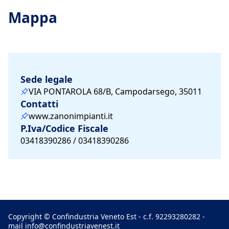
Mappa
Sede legale
VIA PONTAROLA 68/B, Campodarsego, 35011
Contatti
www.zanonimpianti.it
P.Iva/Codice Fiscale
03418390286 / 03418390286
Copyright © Confindustria Veneto Est - c.f. 92293280282 -
mail
info@confindustriavenest.it