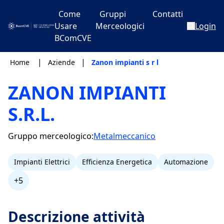
Come
Gruppi
Contatti
Usare
Merceologici
Login
BComCVE
|
|
Home
Aziende
Zanon impianti s r l
ZANON IMPIANTI
S.R.L.
Gruppo merceologico:
Metalmeccanico
Impianti Elettrici
Efficienza Energetica
Automazione
+5
Descrizione attività