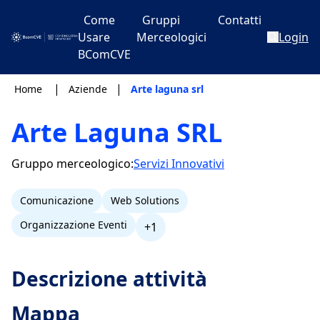
Come
Gruppi
Contatti
Usare
Merceologici
Login
BComCVE
|
|
Home
Aziende
Arte laguna srl
Arte Laguna SRL
Gruppo merceologico:
Servizi Innovativi
Comunicazione
Web Solutions
Organizzazione Eventi
+1
Descrizione attività
Mappa