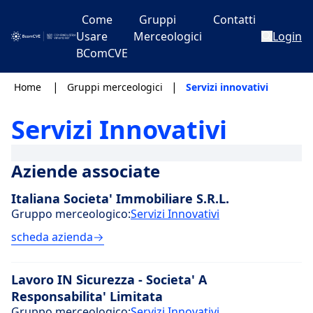
Come
Gruppi
Contatti
Usare
Merceologici
Login
BComCVE
|
|
Home
Gruppi merceologici
Servizi innovativi
Servizi Innovativi
Aziende associate
Italiana Societa' Immobiliare S.R.L.
Gruppo merceologico:
Servizi Innovativi
scheda azienda
Lavoro IN Sicurezza - Societa' A
Responsabilita' Limitata
Gruppo merceologico:
Servizi Innovativi