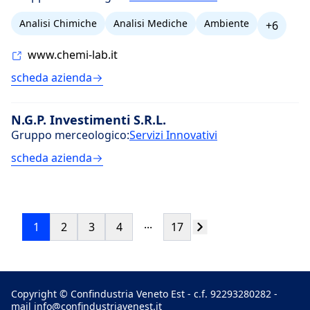
Analisi Chimiche
Analisi Mediche
Ambiente
+6
www.chemi-lab.it
scheda azienda
N.G.P. Investimenti S.R.L.
Gruppo merceologico:
Servizi Innovativi
scheda azienda
...
1
2
3
4
17
Copyright © Confindustria Veneto Est - c.f. 92293280282 -
mail
info@confindustriavenest.it