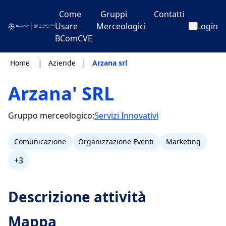
Come
Gruppi
Contatti
Usare
Merceologici
Login
BComCVE
|
|
Home
Aziende
Arzana srl
Arzana' SRL
Gruppo merceologico:
Servizi Innovativi
Comunicazione
Organizzazione Eventi
Marketing
+3
Descrizione attività
Mappa