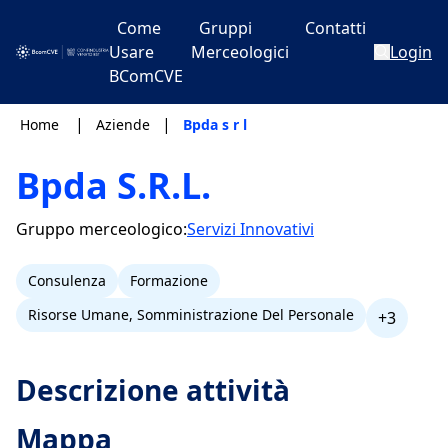
Come
Gruppi
Contatti
Usare
Merceologici
Login
BComCVE
|
|
Home
Aziende
Bpda s r l
Bpda S.R.L.
Gruppo merceologico:
Servizi Innovativi
Consulenza
Formazione
Risorse Umane, Somministrazione Del Personale
+3
Descrizione attività
Mappa