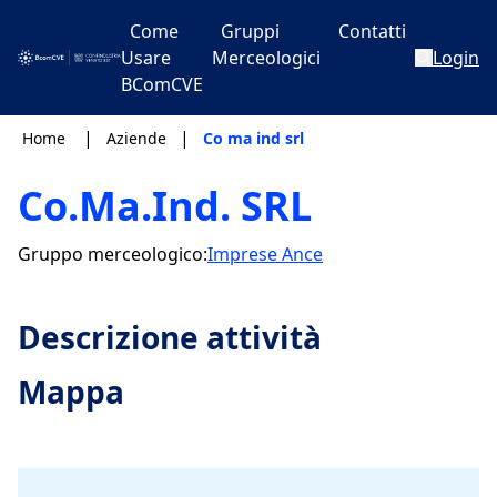
Come
Gruppi
Contatti
Usare
Merceologici
Login
BComCVE
|
|
Home
Aziende
Co ma ind srl
Co.Ma.Ind. SRL
Gruppo merceologico:
Imprese Ance
Descrizione attività
Mappa