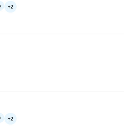
a
+2
i
+2