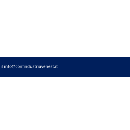
il
info@confindustriavenest.it