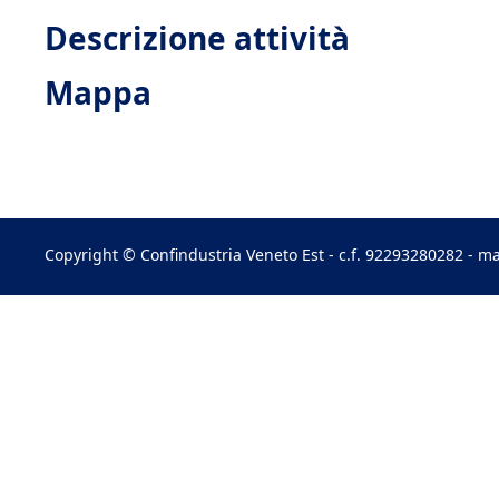
Descrizione attività
Mappa
Copyright © Confindustria Veneto Est - c.f. 92293280282 - ma