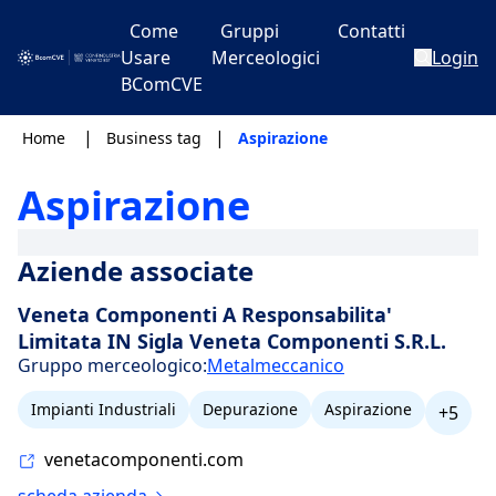
Come
Gruppi
Contatti
Usare
Merceologici
Login
BComCVE
|
|
Home
Business tag
Aspirazione
Aspirazione
Aziende associate
Veneta Componenti A Responsabilita'
Limitata IN Sigla Veneta Componenti S.R.L.
Gruppo merceologico:
Metalmeccanico
Impianti Industriali
Depurazione
Aspirazione
+5
venetacomponenti.com