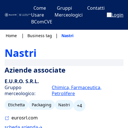
Come
Gruppi
Contatti
Usare
Merceologici
Login
BComCVE
|
|
Home
Business tag
Nastri
Nastri
Aziende associate
E.U.R.O. S.R.L.
Gruppo
Chimica, Farmaceutica,
merceologico:
Petrolifere
Etichetta
Packaging
Nastri
+4
eurosrl.com
scheda azienda