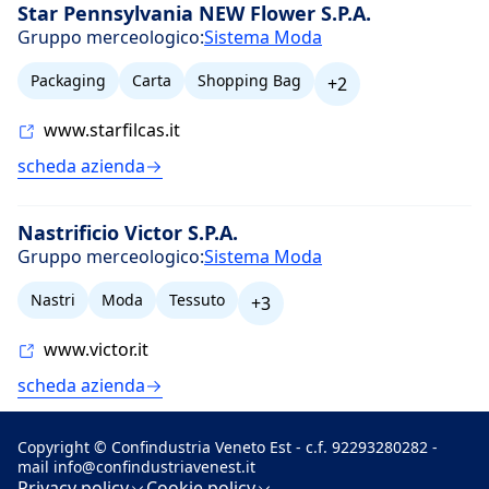
Star Pennsylvania NEW Flower S.P.A.
Gruppo merceologico:
Sistema Moda
Packaging
Carta
Shopping Bag
+2
www.starfilcas.it
scheda azienda
Nastrificio Victor S.P.A.
Gruppo merceologico:
Sistema Moda
Nastri
Moda
Tessuto
+3
www.victor.it
scheda azienda
Copyright © Confindustria Veneto Est - c.f. 92293280282 -
mail
info@confindustriavenest.it
Privacy policy
Cookie policy