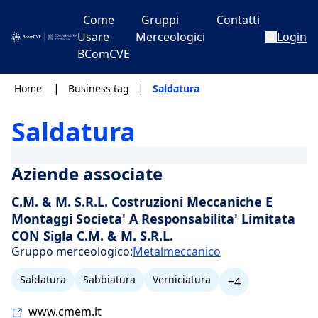
Come
Gruppi
Contatti
Usare
Merceologici
Login
BComCVE
|
|
Home
Business tag
Saldatura
Saldatura
Aziende associate
C.M. & M. S.R.L. Costruzioni Meccaniche E
Montaggi Societa' A Responsabilita' Limitata
CON Sigla C.M. & M. S.R.L.
Gruppo merceologico:
Metalmeccanico
Saldatura
Sabbiatura
Verniciatura
+4
www.cmem.it