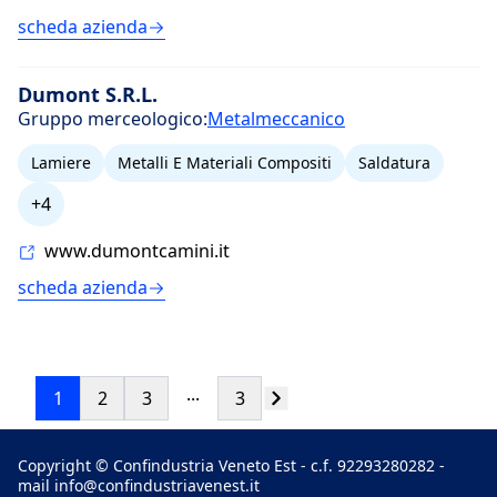
scheda azienda
Dumont S.R.L.
Gruppo merceologico:
Metalmeccanico
Lamiere
Metalli E Materiali Compositi
Saldatura
+4
www.dumontcamini.it
scheda azienda
...
1
2
3
3
Copyright © Confindustria Veneto Est - c.f. 92293280282 -
mail
info@confindustriavenest.it