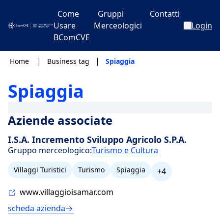
Come
Gruppi
Contatti
Usare
Merceologici
Login
BComCVE
|
|
Home
Business tag
Spiaggia
Spiaggia
Aziende associate
I.S.A. Incremento Sviluppo Agricolo S.P.A.
Gruppo merceologico:
Turismo e Cultura
Villaggi Turistici
Turismo
Spiaggia
+4
www.villaggioisamar.com
scheda azienda