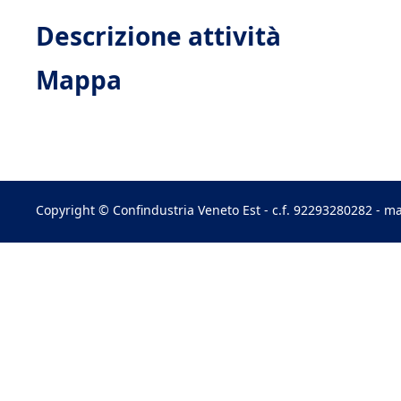
Descrizione attività
Mappa
Copyright © Confindustria Veneto Est - c.f. 92293280282 - ma