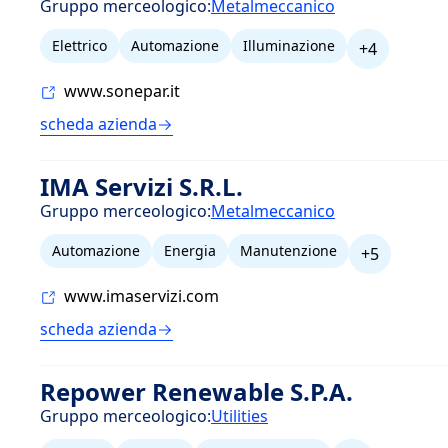
Gruppo merceologico:
Metalmeccanico
Elettrico
Automazione
Illuminazione
+4
www.sonepar.it
scheda azienda
IMA Servizi S.R.L.
Gruppo merceologico:
Metalmeccanico
Automazione
Energia
Manutenzione
+5
www.imaservizi.com
scheda azienda
Repower Renewable S.P.A.
Gruppo merceologico:
Utilities