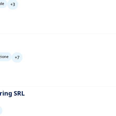
ole
+3
zione
+7
ring SRL