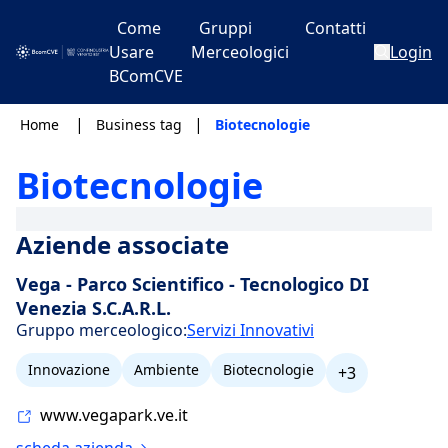
Come
Gruppi
Contatti
Usare
Merceologici
Login
BComCVE
|
|
Home
Business tag
Biotecnologie
Biotecnologie
Aziende associate
Vega - Parco Scientifico - Tecnologico DI
Venezia S.C.A.R.L.
Gruppo merceologico:
Servizi Innovativi
Innovazione
Ambiente
Biotecnologie
+3
www.vegapark.ve.it