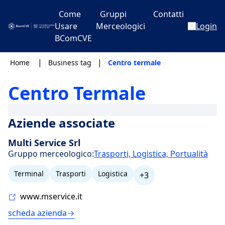
Come
Gruppi
Contatti
Usare
Merceologici
Login
BComCVE
|
|
Home
Business tag
Centro termale
Centro Termale
Aziende associate
Multi Service Srl
Gruppo merceologico:
Trasporti, Logistica, Portualità
Terminal
Trasporti
Logistica
+3
www.mservice.it
scheda azienda