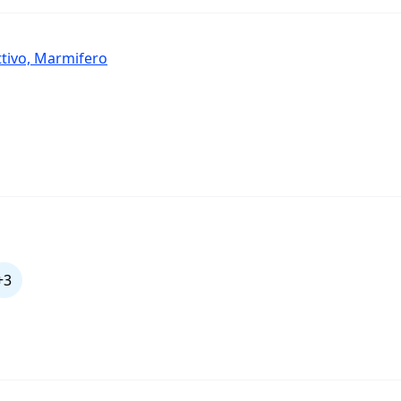
ttivo, Marmifero
+3