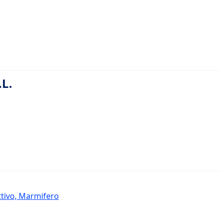
.L.
ttivo, Marmifero