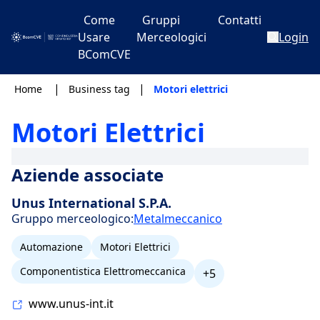
Come
Gruppi
Contatti
Usare
Merceologici
Login
BComCVE
|
|
Home
Business tag
Motori elettrici
Motori Elettrici
Aziende associate
Unus International S.P.A.
Gruppo merceologico:
Metalmeccanico
Automazione
Motori Elettrici
Componentistica Elettromeccanica
+5
www.unus-int.it