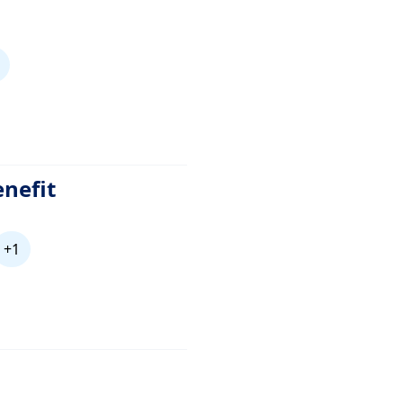
enefit
+1