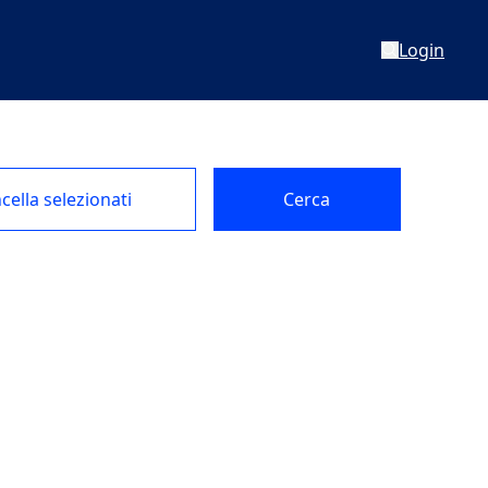
Login
cella selezionati
Cerca