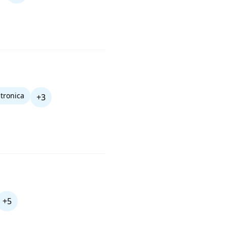
atronica
+3
+5