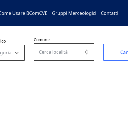
Come Usare BComCVE
Gruppi Merceologici
Contatti
Comune
ico
Can
egoria